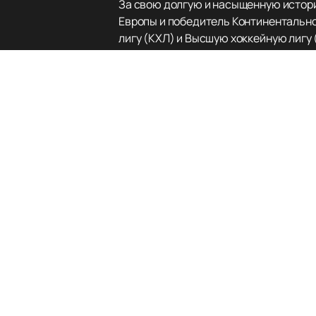
За свою долгую и насыщенную истори
Европы и победитель Континентально
лигу (КХЛ) и Высшую хоккейную лигу
событием для всех поклонников кома
«Лада» всегда славилась своими вы
захватывающим и непредсказуемым. 
готовит будущих звёзд российского х
Для всех желающих поддержать свою
нашем сайте легко и быстро. Вся акт
болельщикам всегда быть в курсе пр
Не упустите возможность стать часть
расписанием матчей и оформляйте за
клуб «Лада» ждёт вас на трибунах!