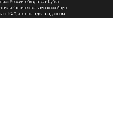
пион России, обладатель Кубка
включая Континентальную хоккейную
ы» в КХЛ, что стало долгожданным
 что делает каждый матч
ея фарм-клуб «Ладья», который
, мы предлагаем
купить билеты
на
нашем сайте, что позволяет
ых победах. Следите за новостями,
 захватывающего момента. Хоккейный