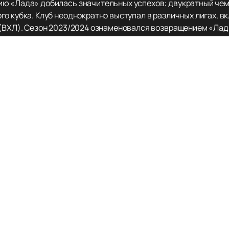
ю «Лада» добилась значительных успехов: двукратный чем
го кубка. Клуб неоднократно выступал в различных лигах, 
 (ВХЛ). Сезон 2023/2024 ознаменовался возвращением «Лад
нды.
сококвалифицированными игроками и тренерским составом,
Клуб также активно развивает молодёжное направление, им
оккея.
 любимую команду и насладиться увлекательными матчами
уальная информация о расписании игр и афише доступна на 
едстоящих событий.
ю великой хоккейной истории и поддержать «Ладу» в её нов
каз на предстоящие матчи, чтобы не пропустить ни одного