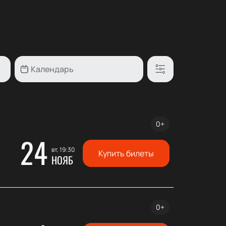
0+
24
вт, 19:30
Купить билеты
НОЯБ
0+