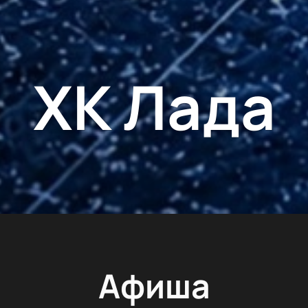
ХК Лада
Афиша