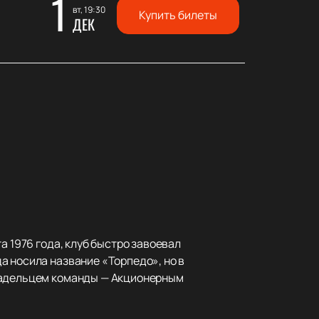
1
вт, 19:30
Купить билеты
ДЕК
а 1976 года, клуб быстро завоевал
а носила название «Торпедо», но в
владельцем команды — Акционерным