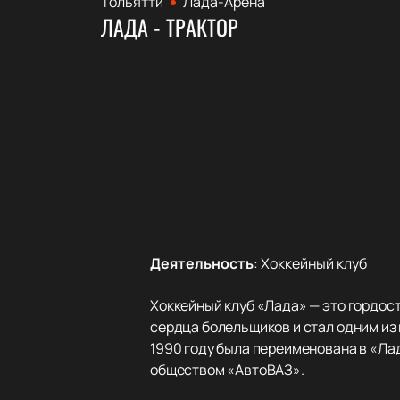
Тольятти
Лада-Арена
ЛАДА - ТРАКТОР
Деятельность
:
Хоккейный клуб
Хоккейный клуб «Лада» — это гордост
сердца болельщиков и стал одним из
1990 году была переименована в «Ла
обществом «АвтоВАЗ».