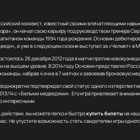
сийский хоккеист, известный своими впечатляющими навык
ора», он начал свою карьеру под руководством тренера Сер
 капитаном команды 1994 года рождения. Основин дебютиро
дведи», а уже в следующем сезоне выступал за «Челмет» в М
стоялось 26 декабря 2012 года в матче против новокузнецк
 на высшем уровне. В 2014 году Основин представлял Рос
 команды, набрав 4 очка в 7 матчах и завоевав бронзовую ме
еоднократно подтверждал свой статус одного из перспект
013/14 с «Белыми медведями». Его игра привлекает внимани
но интересными.
 действии, вы можете легко и быстро
купить билеты
на наш
нас. Не упустите возможность стать свидетелем игры одного