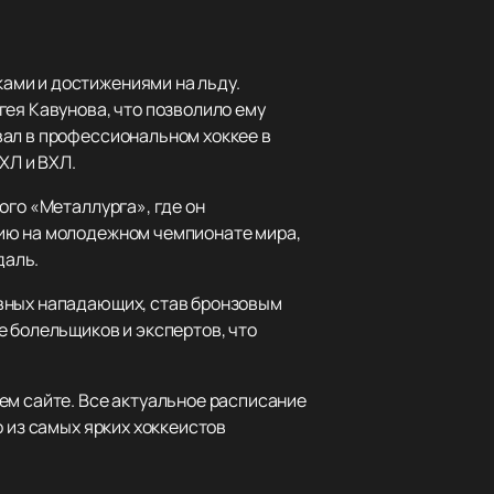
ами и достижениями на льду.
гея Кавунова, что позволило ему
вал в профессиональном хоккее в
ХЛ и ВХЛ.
ого «Металлурга», где он
сию на молодежном чемпионате мира,
даль.
ивных нападающих, став бронзовым
е болельщиков и экспертов, что
ем сайте. Все актуальное расписание
 из самых ярких хоккеистов