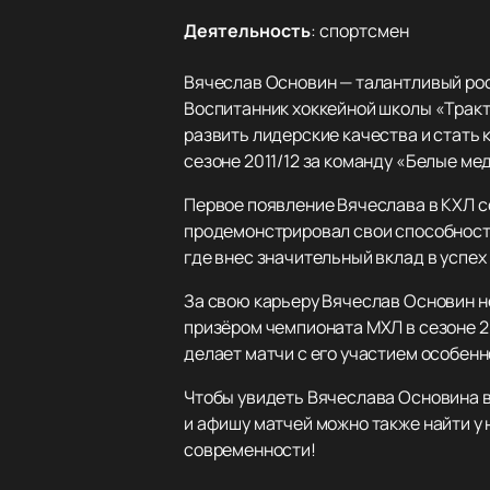
Деятельность
:
спортсмен
Вячеслав Основин — талантливый рос
Воспитанник хоккейной школы «Тракт
развить лидерские качества и стать
сезоне 2011/12 за команду «Белые ме
Первое появление Вячеслава в КХЛ со
продемонстрировал свои способности
где внес значительный вклад в успех
За свою карьеру Вячеслав Основин н
призёром чемпионата МХЛ в сезоне 2
делает матчи с его участием особен
Чтобы увидеть Вячеслава Основина в
и афишу матчей можно также найти у 
современности!