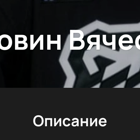
овин Вяче
Описание