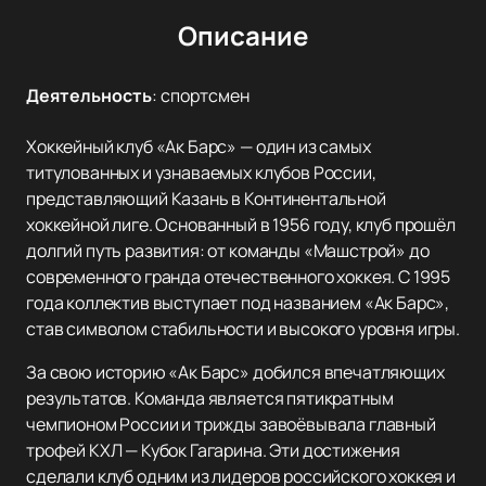
Описание
Деятельность
:
спортсмен
Хоккейный клуб «Ак Барс» — один из самых
титулованных и узнаваемых клубов России,
представляющий Казань в Континентальной
хоккейной лиге. Основанный в 1956 году, клуб прошёл
долгий путь развития: от команды «Машстрой» до
современного гранда отечественного хоккея. С 1995
года коллектив выступает под названием «Ак Барс»,
став символом стабильности и высокого уровня игры.
За свою историю «Ак Барс» добился впечатляющих
результатов. Команда является пятикратным
чемпионом России и трижды завоёвывала главный
трофей КХЛ — Кубок Гагарина. Эти достижения
сделали клуб одним из лидеров российского хоккея и