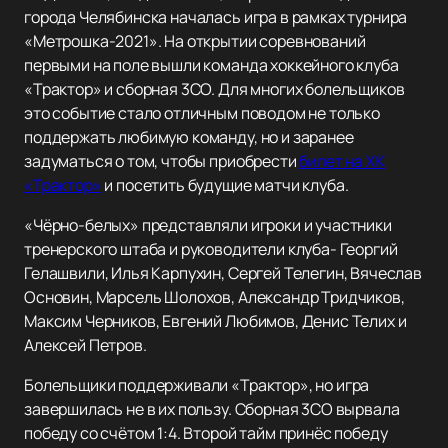
города Челябинска началась игра в рамках турнира
«Метрошка-2021». На открытии соревнований
первыми на поле вышли команда хоккейного клуба
«Трактор» и сборная 3СО. Для многих болельщиков
это событие стало отличным поводом не только
поддержать любимую команду, но и заранее
задуматься о том, чтобы приобрести
билет на ХК
«Трактор»
и посетить будущие матчи клуба.
«Чёрно-белых» представляли игроки и участники
тренерского штаба и руководители клуба- Георгий
Гелашвили, Илья Карпухин, Сергей Телегин, Вячеслав
Основин, Марсель Шолохов, Александр Тридчиков,
Максим Черников, Евгений Любимов, Денис Телих и
Алексей Петров.
Болельщики поддерживали «Трактор», но игра
завершилась не в их пользу. Сборная 3СО вырвала
победу со счётом 1:4. Второй тайм принёс победу