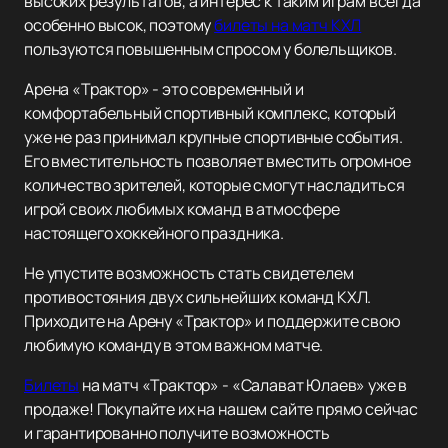
высоких результатов, а интерес к таким играм всегда
особенно высок, поэтому
билеты на матч КХЛ
пользуются повышенным спросом у болельщиков.
Арена «Трактор» - это современный и
комфортабельный спортивный комплекс, который
уже не раз принимал крупные спортивные события.
Его вместительность позволяет вместить огромное
количество зрителей, которые смогут насладиться
игрой своих любимых команд в атмосфере
настоящего хоккейного праздника.
Не упустите возможность стать свидетелем
противостояния двух сильнейших команд КХЛ.
Приходите на Арену «Трактор» и поддержите свою
любимую команду в этом важном матче.
Билеты
на матч «Трактор» - «Салават Юлаев» уже в
продаже! Покупайте их на нашем сайте прямо сейчас
и гарантированно получите возможность