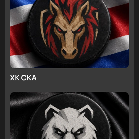
до ВИП-лож;
Онлайн-бронирование прямо на сайте;
Покупка билетов для корпоративных
клиентов;
Заказ по телефону с оперативной обработкой
заявки;
Прозрачная цена без скрытых комиссий;
Вся информация: сколько стоит билет,
длительность встречи и сколько идёт игра;
Удобные способы оплаты и получение
ХК СКА
электронного билета;
Свежие данные о ближайших матчах и
расписании игр КХЛ.
Планируете посетить это важное событие? Не
ждите! Купить билеты на матч «СКА — Трактор».
Континентальная хоккейная лига просто: выберите
подходящие места, оформите заказ за пару минут и
приготовьтесь получить яркие эмоции от
настоящего хоккейного противостояния между