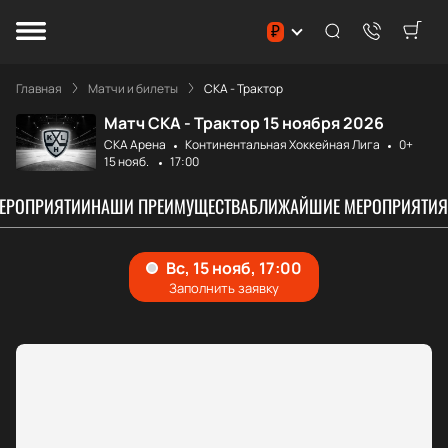
₽
Главная
Матчи и билеты
СКА - Трактор
Матч СКА - Трактор 15 ноября 2026
СКА Арена
Континентальная Хоккейная Лига
0+
15 нояб.
17:00
МЕРОПРИЯТИИ
НАШИ ПРЕИМУЩЕСТВА
БЛИЖАЙШИЕ МЕРОПРИЯТИЯ