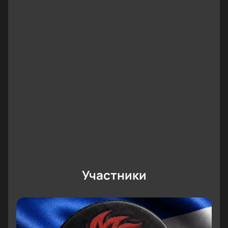
комфортные условия для семейного отдыха или
вечера с друзьями. Для настоящих фанатов
доступны лучшие места у площадки, ВИП-ложи для
особых гостей и корпоративных клиентов, а также
удобная схема зала для выбора подходящих
билетов на игру.
Купить билеты на матч «СКА —
Трактор». Континентальная хоккейная
лига онлайн
Купить билеты
на этот ожидаемый матч легко
через наш сайт. Мы предлагаем удобную схему
выбора мест на Арене СКА: каждый гость подберёт
билет с учетом своих пожеланий по расположению
Участники
и стоимости входного билета на игру. Для вашего
комфорта доступны варианты бронирования
онлайн или заказа по телефону.
Разнообразие мест на схеме зала: от обычных