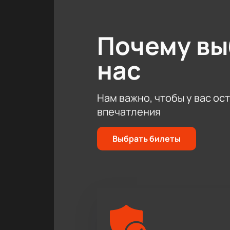
Не упустите шанс стать свидетеле
наслаждайтесь великолепной игро
Почему в
нас
Нам важно, чтобы у вас ос
впечатления
Выбрать билеты