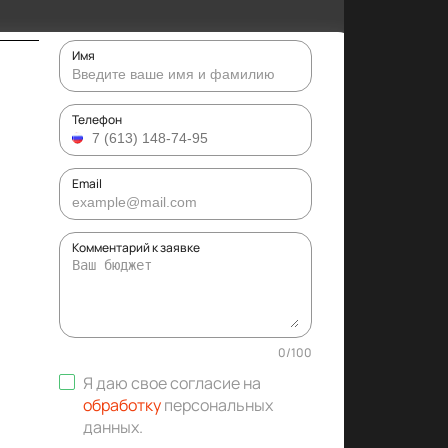
Имя
Телефон
Email
Комментарий к заявке
0
/
100
Я даю свое согласие на
обработку
персональных
данных
.