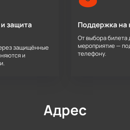
 и защита
Поддержка на 
От выбора билета 
мероприятие — под
через защищённые
телефону.
аняются и
и.
Адрес