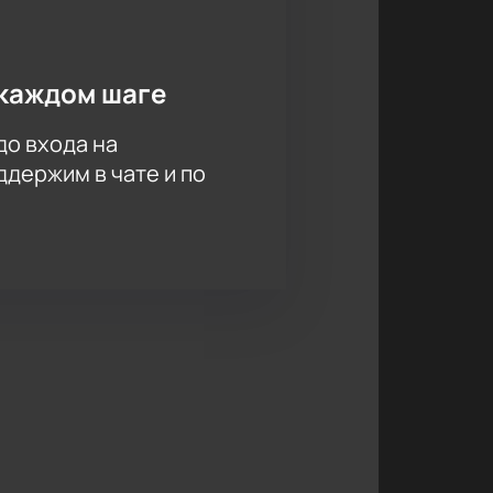
каждом шаге
до входа на
держим в чате и по