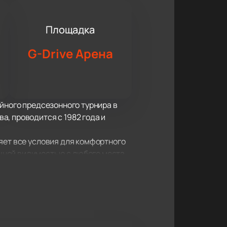
Площадка
G-Drive Арена
ейного предсезонного турнира в
, проводится с 1982 года и
яет все условия для комфортного
чной видимостью с любого места.
те – это лучший способ
бежать долгих очередей и
ятся своей историей и
гражден кубком, что добавляет