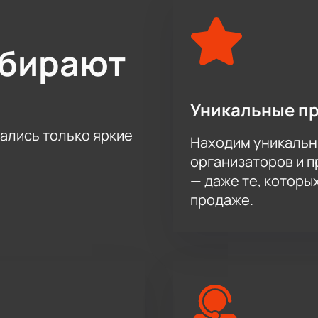
м этого захватывающего спортивного события. Купите билет
й в комфортных условиях G-Drive Арены.
ыбирают
Уникальные п
тались только яркие
Находим уникальн
организаторов и 
— даже те, которы
продаже.