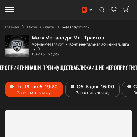
₽
Главная
Матчи и билеты
Металлург Мг - Т...
Матч Металлург Мг - Трактор
Арена-Металлург
Континентальная Хоккейная Лига
0+
19 нояб.
-
23 дек.
МЕРОПРИЯТИИ
НАШИ ПРЕИМУЩЕСТВА
БЛИЖАЙШИЕ МЕРОПРИЯТИЯ